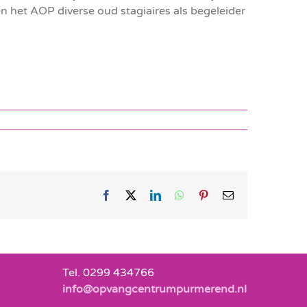
en het AOP diverse oud stagiaires als begeleider
Facebook
X
LinkedIn
WhatsApp
Pinterest
E-
mail
Tel. 0299 434766
info@opvangcentrumpurmerend.nl